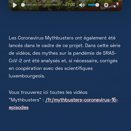
-07:00
Play
Mute
Settings
Enter
fullsc
Les Coronavirus Mythbusters ont également été
lancés dans le cadre de ce projet. Dans cette série
de vidéos, des mythes sur la pandémie de SRAS-
CoV-2 ont été analysés et, si nécessaire, corrigés
en coopération avec des scientifiques
luxembourgeois.
Vous trouverez ici toutes les vidéos
"Mythbusters" :
/fr/mythbusters-coronavirus-15-
episodes