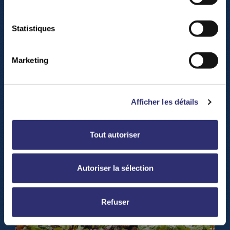
Statistiques
Play
Marketing
-04:34
Play
Mute
Settings
Enter
Afficher les détails
fullsc
Tout autoriser
Autoriser la sélection
Refuser
Play