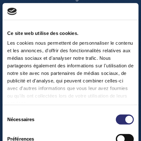
Ce site web utilise des cookies.
Les cookies nous permettent de personnaliser le contenu
et les annonces, d'offrir des fonctionnalités relatives aux
médias sociaux et d'analyser notre trafic. Nous
partageons également des informations sur l'utilisation de
notre site avec nos partenaires de médias sociaux, de
Play
publicité et d'analyse, qui peuvent combiner celles-ci
avec d'autres informations que vous leur avez fournies
ou qu'ils ont collectées lors de votre utilisation de leurs
-03:53
services.
Play
Mute
Settings
Enter
Sélection
fullsc
Nécessaires
du
consentement
Préférences