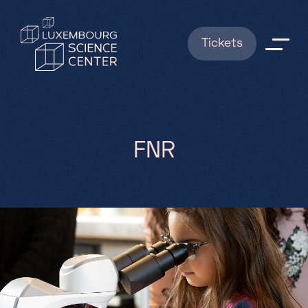
Aller au contenu principal
Tickets
Explorations
Shows
F
N
R
News
RESERVATIONS
Infos pratiques
FAQ
Qui sommes nous ?