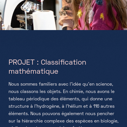
Partenaires
Projets
Jobs
FR
PROJET : C
lassification
mathématique
+352 28 83 99 1
reception@science-center.lu
Nous sommes familiers avec l'idée qu'en science,
nous classons les objets. En chimie, nous avons le
1, rue John Ernest Dolibois
Go !
4573 Differdange
tableau périodique des éléments, qui donne une
Luxembourg
structure à l'hydrogène, à l'hélium et à 116 autres
éléments. Nous pouvons également nous pencher
Lundi - Vendredi
sur la hiérarchie complexe des espèces en biologie,
9h-17h