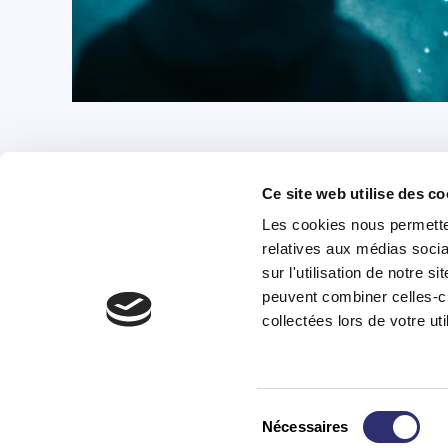
Ce site web utilise des co
+352 28 83 99 1
Lu
Les cookies nous permetten
reception@science-center.lu
9
relatives aux médias socia
sur l'utilisation de notre 
1, rue John Ernest Dolibois
Sa
Go !
peuvent combiner celles-ci
4573 Differdange
1
Luxembourg
collectées lors de votre uti
Da
Mentions légales
Politique de cookies
2
& 
Sélection
Nécessaires
du