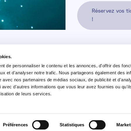
Réservez vos ti
!
okies.
ndi - Vendredi
Infos pratiques
t de personnaliser le contenu et les annonces, d'offrir des fonct
h-17h
FAQ
ux et d'analyser notre trafic. Nous partageons également des in
site avec nos partenaires de médias sociaux, de publicité et d'anal
Qui sommes nous ?
medi, Dimanche & jours fériés
 avec d'autres informations que vous leur avez fournies ou qu'il
Partenaires
0h-18h
lisation de leurs services.
tes de fermeture
5-26 Décembre
1 Janvier
Préférences
Statistiques
Market