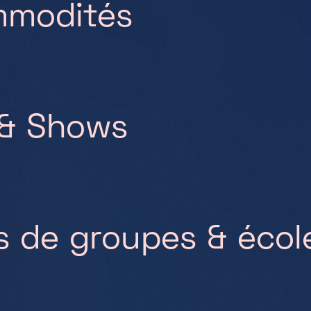
mmodités
 & Shows
s de groupes & écol