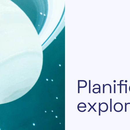
P
l
a
n
i
f
e
x
p
l
o