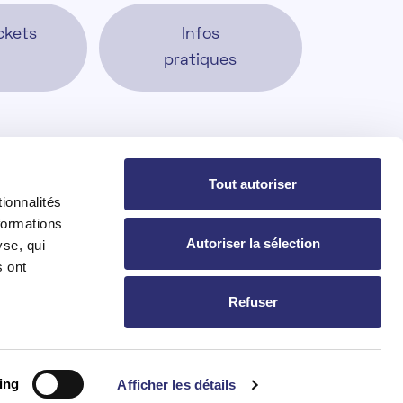
ckets
Infos
pratiques
Tout autoriser
Projets
Explorations
ionnalités
Jobs
formations
Shows
Autoriser la sélection
yse, qui
s ont
News
Refuser
ing
Afficher les détails