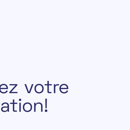
e
z
v
o
t
r
e
r
a
t
i
o
n
!