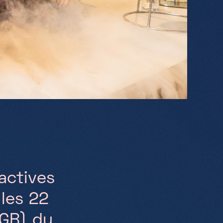
actives
 les 22
/GB) du