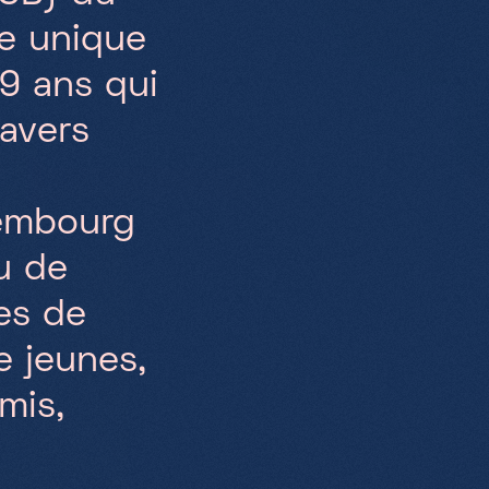
e unique
99 ans qui
ravers
xembourg
u de
es de
e jeunes,
mis,