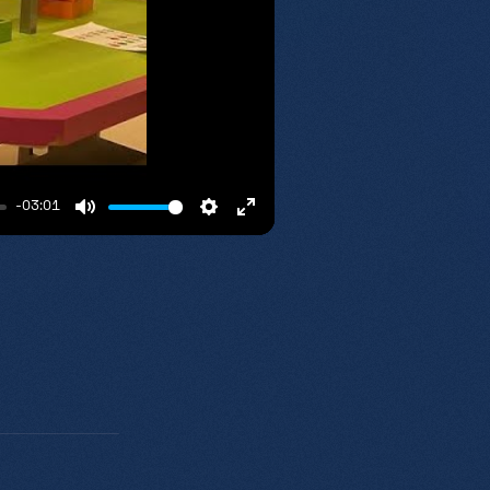
-03:01
Mute
Settings
Enter
fullscreen