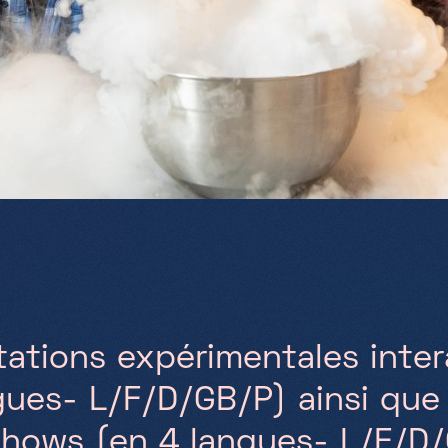
tations expérimentales inter
gues- L/F/D/GB/P) ainsi que
hows (en 4 langues- L/F/D