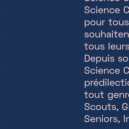
Science C
pour tous
souhaiten
tous leurs
Depuis so
Science C
prédilect
tout genr
Scouts, G
Seniors, I