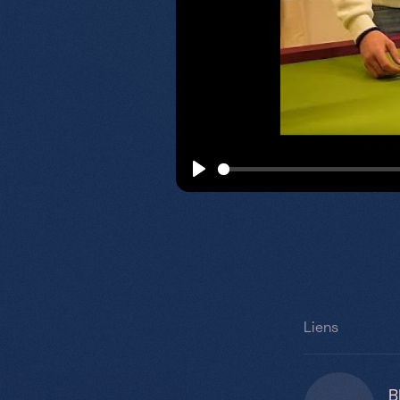
Play
Liens
B