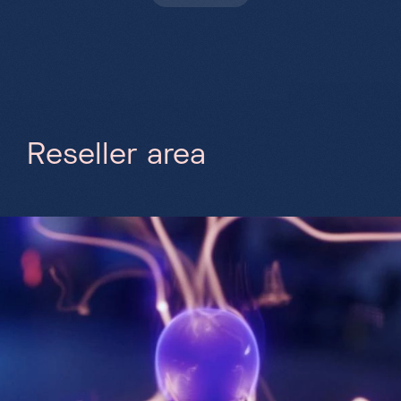
R
e
s
e
l
l
e
r
a
r
e
a