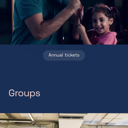
Saturday, Sunday & holidays
10h-18h
Annual tickets
G
r
o
u
p
s