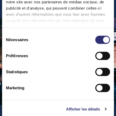
Y
o
u
r
E
v
e
n
t
s
notre site avec nos partenaires de médias sociaux, de
publicité et d'analyse, qui peuvent combiner celles-ci
avec d'autres informations que vous leur avez fournies
ou qu'ils ont collectées lors de votre utilisation de leurs
services.
Sélection
Nécessaires
du
consentement
Préférences
Statistiques
Marketing
Afficher les détails
Teambuilding & Business Events