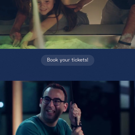
Partners
Projects
Jobs
EN
Book your tickets!
+352 28 83 99 1
reception@science-center.lu
1, rue John Ernest Dolibois
Go !
4573 Differdange
Luxembourg
Monday - Friday
9h-17h