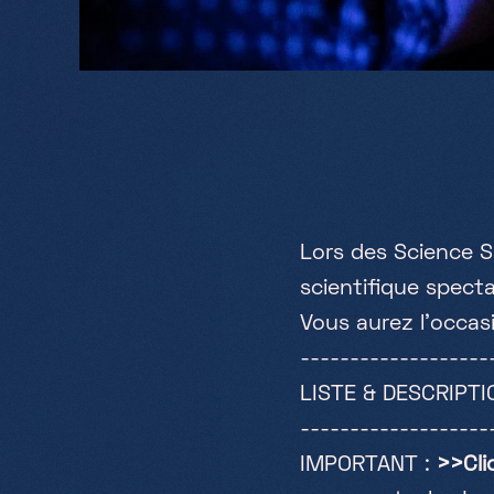
L
o
r
s
d
e
s
S
c
i
e
n
c
e
S
s
c
i
e
n
t
i
f
q
u
e
s
p
e
c
t
V
o
u
s
a
u
r
e
z
l
'
o
c
c
a
s
-
-
-
-
-
-
-
-
-
-
-
-
-
-
-
-
-
-
-
L
I
S
T
E
&
D
E
S
C
R
I
P
T
I
-
-
-
-
-
-
-
-
-
-
-
-
-
-
-
-
-
-
-
I
M
P
O
R
T
A
N
T
:
>
>
C
l
i