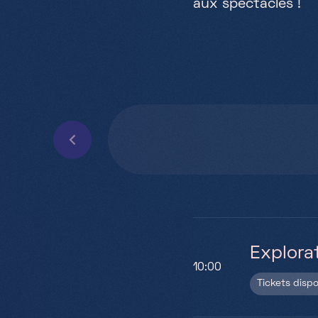
a
u
x
s
p
e
c
t
a
c
l
e
s
!
Go to previous day
Explora
10:00
Tickets disp