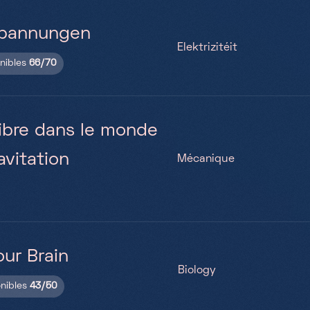
Spannungen
Elektrizitéit
onibles
66/70
ibre dans le monde
avitation
Mécanique
ur Brain
Biology
onibles
43/50