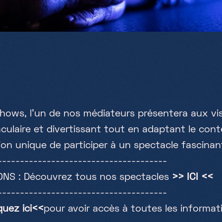
h
o
w
s
,
l
'
u
n
d
e
n
o
s
m
é
d
i
a
t
e
u
r
s
p
r
é
s
e
n
t
e
r
a
a
u
x
v
i
a
c
u
l
a
i
r
e
e
t
d
i
v
e
r
t
i
s
s
a
n
t
t
o
u
t
e
n
a
d
a
p
t
a
n
t
l
e
c
o
n
t
i
o
n
u
n
i
q
u
e
d
e
p
a
r
t
i
c
i
p
e
r
à
u
n
s
p
e
c
t
a
c
l
e
f
a
s
c
i
n
a
n
-
-
-
-
-
-
-
-
-
-
-
-
-
-
-
-
-
-
-
-
-
-
-
-
-
-
-
-
-
-
-
-
-
-
-
-
-
-
O
N
S
:
D
é
c
o
u
v
r
e
z
t
o
u
s
n
o
s
s
p
e
c
t
a
c
l
e
s
>
>
I
C
I
<
<
-
-
-
-
-
-
-
-
-
-
-
-
-
-
-
-
-
-
-
-
-
-
-
-
-
-
-
-
-
-
-
-
-
-
-
-
-
-
q
u
e
z
i
c
i
<
<
p
o
u
r
a
v
o
i
r
a
c
c
è
s
à
t
o
u
t
e
s
l
e
s
i
n
f
o
r
m
a
t