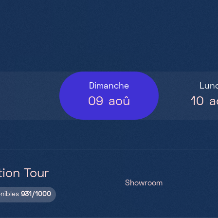
Dimanche
Lund
09
aoû
10
a
tion Tour
Showroom
onibles
931/1000