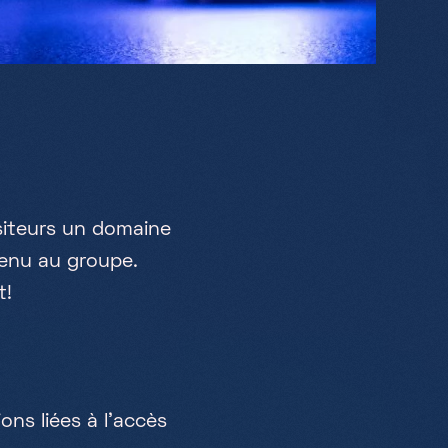
s
i
t
e
u
r
s
u
n
d
o
m
a
i
n
e
e
n
u
a
u
g
r
o
u
p
e
.
t
!
i
o
n
s
l
i
é
e
s
à
l
’
a
c
c
è
s