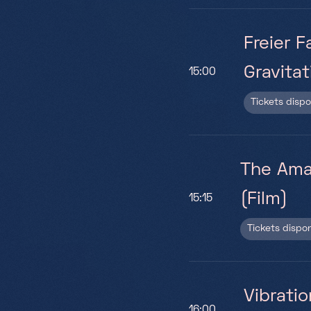
Freier F
Gravitat
15:00
Tickets disp
The Ama
(Film)
15:15
Tickets dispo
Vibrati
16:00