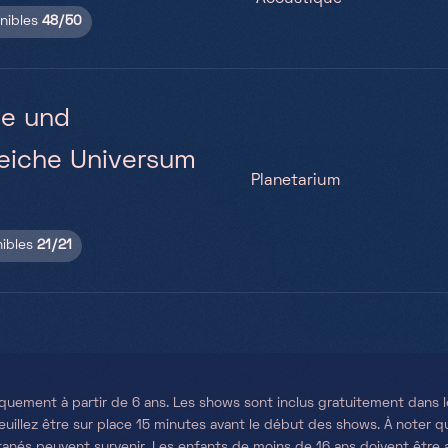
onibles
48/50
ße und
reiche Universum
Planetarium
nibles
21/21
uement à partir de 6 ans. Les shows sont inclus gratuitement dans le 
Veuillez être sur place 15 minutes avant le début des shows. À note
nés peuvent survenir. Les enfants de moins de 16 ans doivent êtr