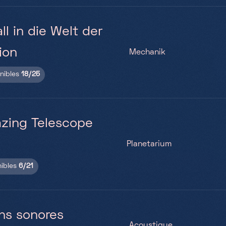
all in die Welt der
ion
Mechanik
onibles
18/25
zing Telescope
Planetarium
nibles
6/21
ons sonores
Acoustique