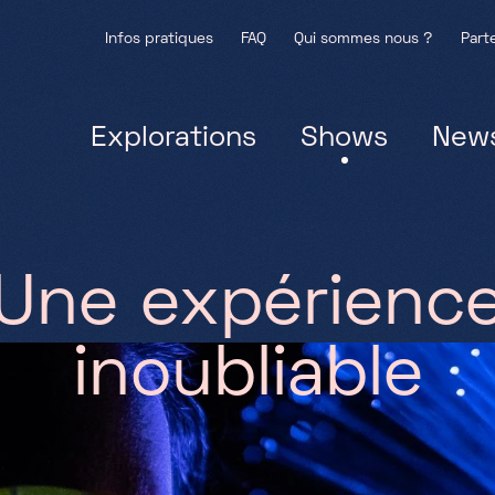
Infos pratiques
FAQ
Qui sommes nous ?
Part
Explorations
Shows
New
U
n
e
e
x
p
é
r
i
e
n
c
i
n
o
u
b
l
i
a
b
l
e