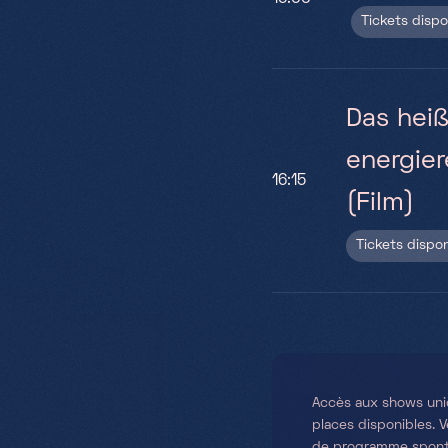
Tickets disp
Das hei
energie
16:15
(Film)
Tickets dispo
Accès aux shows uniq
places disponibles. 
de programme sponta