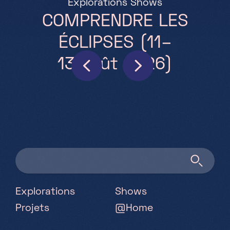
Explorations
Shows
Partenaires
COMPRENDRE LES
Projets
ÉCLIPSES (11–
Jobs
13 août 2026)
FR
+352 28 83 99 1
reception@science-center.lu
1, rue John Ernest Dolibois
Go !
4573 Differdange
Luxembourg
Explorations
Shows
Projets
@Home
Lundi - Vendredi
9h-17h