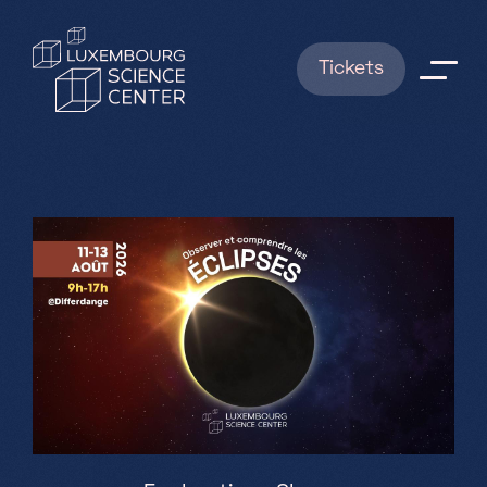
Aller au contenu principal
Tickets
Explorations
Shows
News
RESERVATIONS
Infos pratiques
FAQ
Qui sommes nous ?