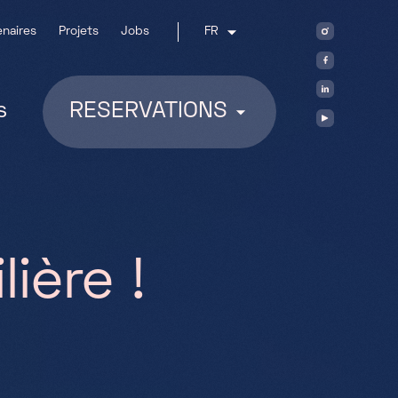
enaires
Projets
Jobs
FR
s
RESERVATIONS
i
l
i
è
r
e
!