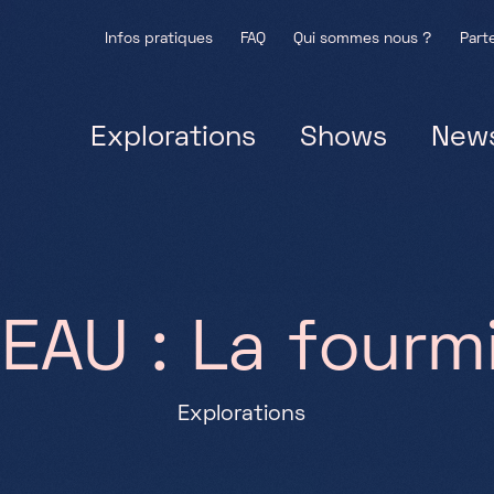
Infos pratiques
FAQ
Qui sommes nous ?
Part
Explorations
Shows
New
V
E
A
U
:
L
a
f
o
u
r
m
Explorations