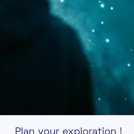
P
l
a
n
y
o
u
r
e
x
p
l
o
r
a
t
i
o
n
!