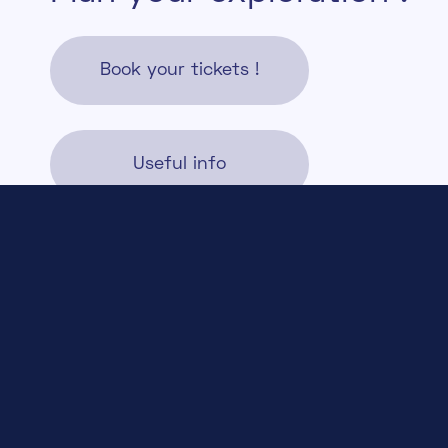
Book your tickets !
Useful info
+352 28 83 99 1
reception@science-center.lu
1, rue John Ernest Dolibois
Go !
4573 Differdange
Luxembourg