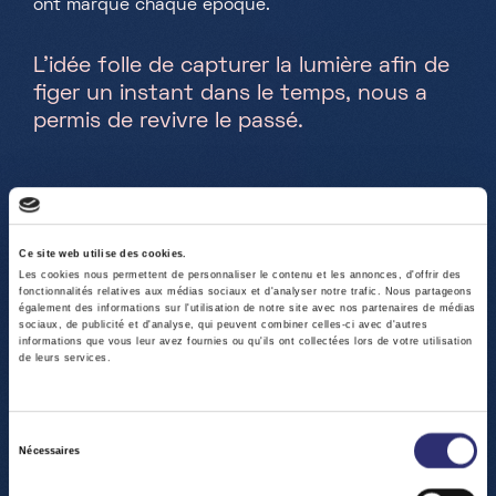
ont marqué chaque époque.
L’idée folle de capturer la lumière afin de
figer un instant dans le temps, nous a
permis de revivre le passé.
Ce site web utilise des cookies.
Les cookies nous permettent de personnaliser le contenu et les annonces, d'offrir des
fonctionnalités relatives aux médias sociaux et d'analyser notre trafic. Nous partageons
également des informations sur l'utilisation de notre site avec nos partenaires de médias
sociaux, de publicité et d'analyse, qui peuvent combiner celles-ci avec d'autres
informations que vous leur avez fournies ou qu'ils ont collectées lors de votre utilisation
de leurs services.
Sélection
Nécessaires
du
consentement