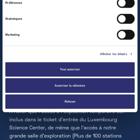
Préférences
Statistiques
Marketing
Afficher les détails
Que vous soyez un expert ou simplement fasciné
Tout autoriser
par la photographie, venez visiter le LSC et son
Autoriser la sélection
exposition temporaire, accessible du 1er novembre
2025 au 22 mars 2026 – ouvert à tout public.
Refuser
À noter que l'accès à l'exposition temporaire est
inclus dans le ticket d'entrée du Luxembourg
Science Center, de même que l'accès à notre
grande salle d'exploration (Plus de 100 stations