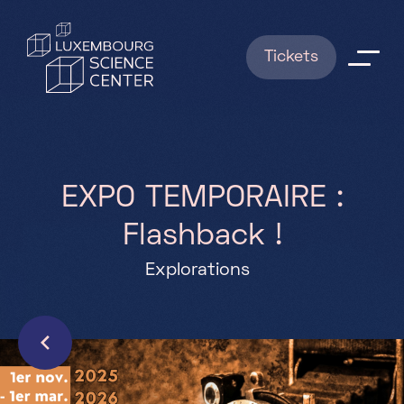
Aller au contenu principal
Tickets
Explorations
Shows
E
X
P
O
T
E
M
P
O
R
A
I
R
E
:
F
l
a
s
h
b
a
c
k
!
News
Explorations
RESERVATIONS
Infos pratiques
FAQ
Qui sommes nous ?