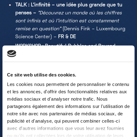
TALK :
L‘infinité – une idée plus grande que tu
penses –
"D
écouvrez un monde où les chiffres
sont infinis et où l'intuition est constamment
remise en question"
(
Dennis Fink – Luxembourg
Science Center) –
FR & DE
WORKSHOP : Beautiful Bubbles and Beyond –
"
Des bulles de savon peuvent prendre des
formes inattendues"
(
Bernard Mazouin, Sophie
Schönherr, Julien Laigle – Luxembourg Science
Ce site web utilise des cookies.
Center) –
FR, LU, DE & EN
Les cookies nous permettent de personnaliser le contenu
KIDS CORNER : Workshop Origami – "
Assemblez
et les annonces, d'offrir des fonctionnalités relatives aux
un octaèdre en origami"
(Luxembourg Science
médias sociaux et d'analyser notre trafic. Nous
Center) –
FR, LU, DE & EN
partageons également des informations sur l'utilisation de
notre site avec nos partenaires de médias sociaux, de
KIDS CORNER : Workshop Tesselation – "
Créez
publicité et d'analyse, qui peuvent combiner celles-ci
des pavages artistiques et des puzzles
avec d'autres informations que vous leur avez fournies
mathématiques"
(
Matías Gárate – Geometric
ou qu'ils ont collectées lors de votre utilisation de leurs