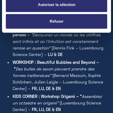
Scienteens Lab) –
LU & EN
Autoriser la sélection
TALK : Impossible Worlds and Geometric
Paradoxes
(
Matías Gárate – Geometric Artist) –
Refuser
EN
TALK :
L‘infinité – une idée plus grande que tu
penses –
"D
écouvrez un monde où les chiffres
sont infinis et où l'intuition est constamment
remise en question"
(
Dennis Fink – Luxembourg
Science Center) –
LU & DE
WORKSHOP : Beautiful Bubbles and Beyond –
"
Des bulles de savon peuvent prendre des
formes inattendues"
(
Bernard Mazouin, Sophie
Schönherr, Julien Laigle – Luxembourg Science
Center) –
FR, LU, DE & EN
KIDS CORNER : Workshop Origami – "
Assemblez
un octaèdre en origami"
(Luxembourg Science
Center) –
FR, LU, DE & EN