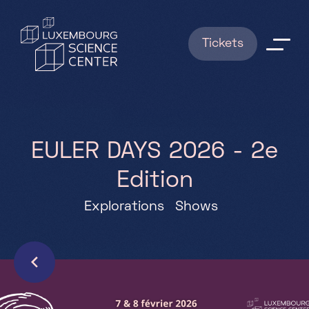
Aller au contenu principal
Tickets
Explorations
Shows
E
U
L
E
R
D
A
Y
S
2
0
2
6
-
2
e
E
d
i
t
i
o
n
News
Explorations
Shows
RESERVATIONS
Infos pratiques
FAQ
Qui sommes nous ?