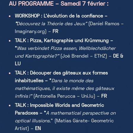
AU PROGRAMME – Samedi 7 février :
WORKSHOP : L’évolution de la confiance –
"
Découvrez la Théorie des Jeux"
(
Daniel Ramos –
Imaginary.org) –
FR
TALK : Pizza, Kartographie und Krümmung –
"
Was verbindet Pizza essen, Wellblechdächer
und Kartographie?"
(Joé Brendel – ETHZ) –
DE &
LU
TALK :
Découper des gâteaux aux formes
inhabituelles
– "
Dans le monde des
mathématiques, il existe même des gâteaux
infinis !"
(
Antonella Perucca – Uni.lu) –
FR
TALK : Impossible Worlds and Geometric
Paradoxes – "
A mathematical perspective on
optical illusions.
"
(
Matías Gárate- Geometric
Artist) –
EN