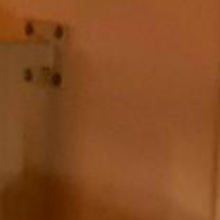
Partners
Projects
Jobs
EN
+352 28 83 99 1
reception@science-center.lu
1, rue John Ernest Dolibois
Go !
4573 Differdange
Luxembourg
Monday - Friday
9h-17h