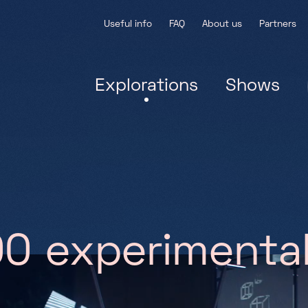
Useful info
FAQ
About us
Partners
Explorations
Shows
0
0
e
x
p
e
r
i
m
e
n
t
a