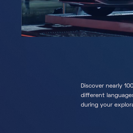
D
i
s
c
o
v
e
r
n
e
a
r
l
y
1
0
d
i
f
e
r
e
n
t
l
a
n
g
u
a
g
e
d
u
r
i
n
g
y
o
u
r
e
x
p
l
o
r