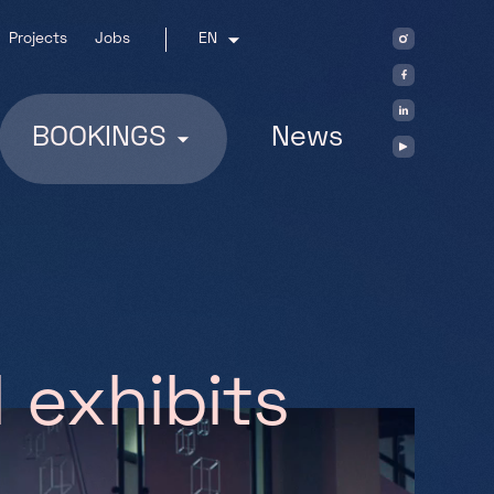
Projects
Jobs
EN
BOOKINGS
News
l
e
x
h
i
b
i
t
s