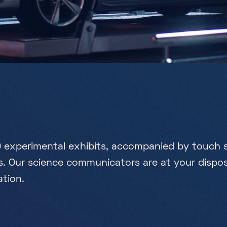
0
e
x
p
e
r
i
m
e
n
t
a
l
e
x
h
i
b
i
t
s
,
a
c
c
o
m
p
a
n
i
e
d
b
y
t
o
u
c
h
s
.
O
u
r
s
c
i
e
n
c
e
c
o
m
m
u
n
i
c
a
t
o
r
s
a
r
e
a
t
y
o
u
r
d
i
s
p
o
a
t
i
o
n
.