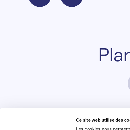
P
l
a
Ce site web utilise des co
+352 28 83 99 1
Mo
Les cookies nous permetten