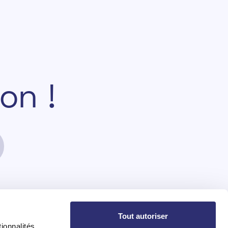
o
n
!
Tout autoriser
Projects
Explorations
ionnalités