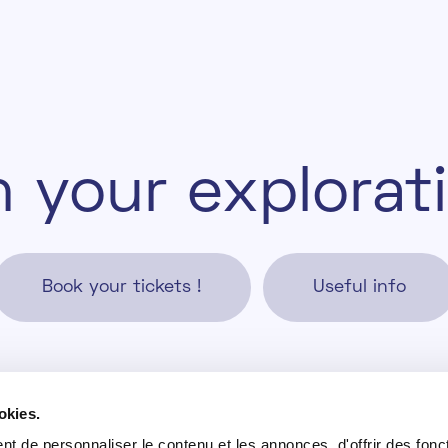
n
y
o
u
r
e
x
p
l
o
r
a
t
i
Book your tickets !
Useful info
okies.
nday - Friday
Useful info
t de personnaliser le contenu et les annonces, d'offrir des fonct