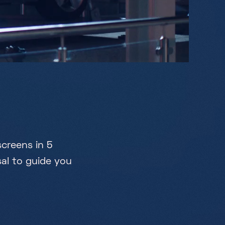
s
c
r
e
e
n
s
i
n
5
s
a
l
t
o
g
u
i
d
e
y
o
u