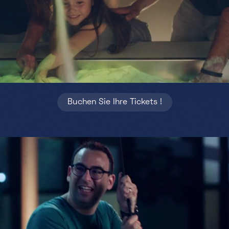
Partners
Projekte
Jobs
DE
Buchen Sie Ihre Tickets !
+352 28 83 99 1
reception@science-center.lu
1, rue John Ernest Dolibois
Go !
4573 Differdange
Luxembourg
Montag - Freitag
9h-17h