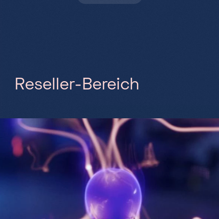
R
e
s
e
l
l
e
r
-
B
e
r
e
i
c
h