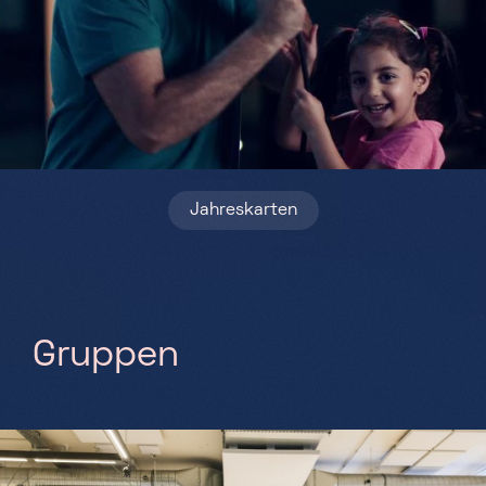
Samstag, Sonntag & Feiertage
10h-18h
Jahreskarten
G
r
u
p
p
e
n