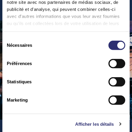
I
h
r
e
E
v
e
n
t
s
notre site avec nos partenaires de médias sociaux, de
publicité et d'analyse, qui peuvent combiner celles-ci
avec d'autres informations que vous leur avez fournies
ou qu'ils ont collectées lors de votre utilisation de leurs
services.
Sélection
Nécessaires
du
consentement
Préférences
Statistiques
Marketing
Afficher les détails
Teambuilding & Business Events