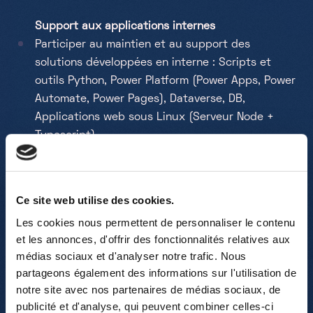
Support aux applications internes
Participer au maintien et au support des
solutions développées en interne : Scripts et
outils Python,
Power Platform (Power Apps, Power
Automate, Power Pages)
,
Dataverse, DB,
Applications web sous Linux (Serveur Node +
Typescript)
Contribuer au diagnostic et à la résolution des
incidents applicatifs
Ce site web utilise des cookies.
Innovation, automatisation et IA
Les cookies nous permettent de personnaliser le contenu
Utiliser des outils d’intelligence artificielle dans
et les annonces, d'offrir des fonctionnalités relatives aux
les activités quotidiennes (support,
médias sociaux et d'analyser notre trafic. Nous
automatisation, documentation)
partageons également des informations sur l'utilisation de
notre site avec nos partenaires de médias sociaux, de
Participer à la création ou à l’amélioration de
publicité et d'analyse, qui peuvent combiner celles-ci