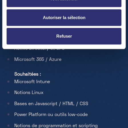
Compétences techniques indispensables :
Support utilisateurs (L1 / L2) en environnement
Autoriser la sélection
Windows (poste de travail)
Notions avancées de réseau et bases en
Refuser
cybersécurité
Active Directory et GPO
Microsoft 365 / Azure
Souhaitées :
Microsoft Intune
Notions Linux
Bases en Javascript / HTML / CSS
Power Platform ou outils low-code
Notions de programmation et scripting