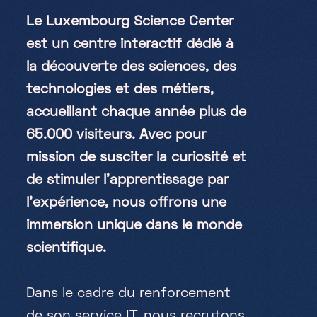
Partners
Le Luxembourg Science Center
Projects
est un centre interactif dédié à
Jobs
la découverte des sciences, des
technologies et des métiers,
EN
accueillant chaque année plus de
65.000 visiteurs. Avec pour
mission de susciter la curiosité et
de stimuler l’apprentissage par
+352 28 83 99 1
reception@science-center.lu
l’expérience, nous offrons une
immersion unique dans le monde
1, rue John Ernest Dolibois
Go !
4573 Differdange
scientifique.
Luxembourg
Monday - Friday
Dans le cadre du renforcement
9h-17h
de son service IT, nous recrutons