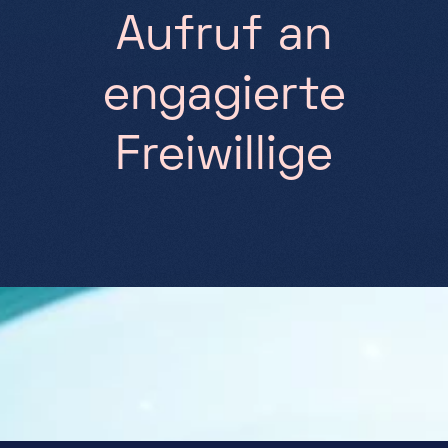
A
u
f
r
u
f
a
n
e
n
g
a
g
i
e
r
t
e
F
r
e
i
w
i
l
l
i
g
e