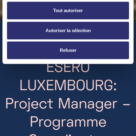
Tout autoriser
Autoriser la sélection
Refuser
P
a
r
t
-
t
i
m
e
F
r
e
e
l
a
n
c
e
E
S
E
R
O
L
U
X
E
M
B
O
U
R
G
:
P
r
o
j
e
c
t
M
a
n
a
g
e
r
–
P
r
o
g
r
a
m
m
e