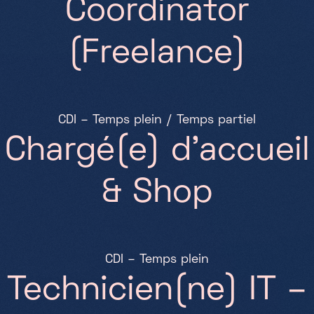
C
o
o
r
d
i
n
a
t
o
r
(
F
r
e
e
l
a
n
c
e
)
C
D
I
–
T
e
m
p
s
p
l
e
i
n
/
T
e
m
p
s
p
a
r
t
i
e
l
C
h
a
r
g
é
(
e
)
d
’
a
c
c
u
e
i
l
&
S
h
o
p
C
D
I
–
T
e
m
p
s
p
l
e
i
n
T
e
c
h
n
i
c
i
e
n
(
n
e
)
I
T
–