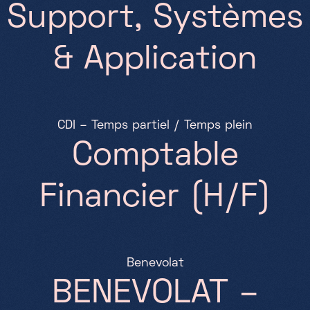
S
u
p
p
o
r
t
,
S
y
s
t
è
m
e
s
&
A
p
p
l
i
c
a
t
i
o
n
C
D
I
–
T
e
m
p
s
p
a
r
t
i
e
l
/
T
e
m
p
s
p
l
e
i
n
C
o
m
p
t
a
b
l
e
F
i
n
a
n
c
i
e
r
(
H
/
F
)
B
e
n
e
v
o
l
a
t
B
E
N
E
V
O
L
A
T
–