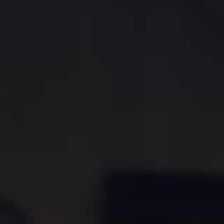
Partners
Projekte
Jobs
DE
+352 28 83 99 1
reception@science-center.lu
1, rue John Ernest Dolibois
Go !
4573 Differdange
Luxembourg
Montag - Freitag
9h-17h