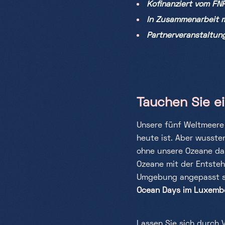
Kofinanziert vom FNR
In Zusammenarbeit 
Partnerveranstaltu
Tauchen Sie e
Unsere fünf Weltmeere 
heute ist. Aber wusste
ohne unsere Ozeane da
Ozeane mit der Entste
Umgebung angepasst sin
Ocean Days im Luxemb
Lassen Sie sich durch 