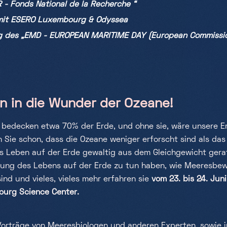
 - Fonds National de la Recherche “
mit ESERO Luxembourg & Odyssea
ng des „EMD - EUROPEAN MARITIME DAY (European Commissi
in in die Wunder der Ozeane!
bedecken etwa 70% der Erde, und ohne sie, wäre unsere Er
n Sie schon, dass die Ozeane weniger erforscht sind als da
s Leben auf der Erde gewaltig aus dem Gleichgewicht gera
hung des Lebens auf der Erde zu tun haben, wie Meeresbew
d und vieles, vieles mehr erfahren sie
vom 23. bis 24. Jun
ourg Science Center.
Vorträge von Meeresbiologen und anderen Experten, sowie 