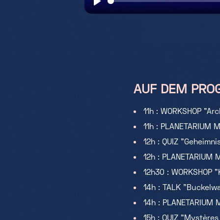
Play
AUF DEM PROG
11h : WORKSHOP "Arch
11h : PLANETARIUM M
12h : QUIZ "Geheimni
12h : PLANETARIUM 
12h30 : WORKSHOP "K
14h : TALK "Buckelwa
14h : PLANETARIUM 
15h : QUIZ "Mystère