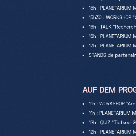
15h : PLANETARIUM 
15h30 : WORKSHOP "C
16h : TALK "Recherch
16h : PLANETARIUM M
17h : PLANETARIUM 
STANDS de partenair
AUF DEM PROG
11h : WORKSHOP "Arch
11h : PLANETARIUM M
12h : QUIZ "Tiefsee-
12h : PLANETARIUM 