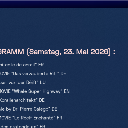
RAMM (Samstag, 23. Mai 2026) :
itecte de corail" FR
OVIE "Das verzauberte Riff" DE
sser vun der Déift" LU
MOVIE "Whale Super Highway" EN
orallenarchitekt" DE
le by Dr. Pierre Galego" DE
MOVIE "
Le Récif Enchanté
" FR
s des profondeurs" FR