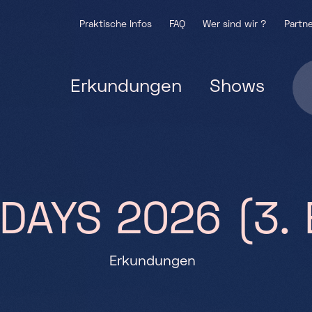
Praktische Infos
FAQ
Wer sind wir ?
Partne
Erkundungen
Shows
D
A
Y
S
2
0
2
6
(
3
.
Erkundungen