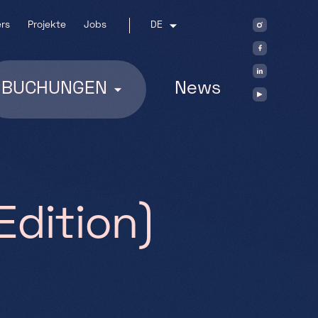
rs
Projekte
Jobs
DE
BUCHUNGEN
News
E
d
i
t
i
o
n
)