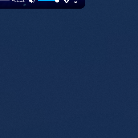
-01:12
Mute
Settings
Enter
fullscreen