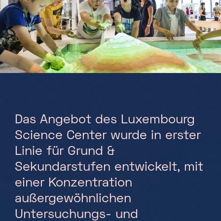
Partners
Projekte
Jobs
DE
Das Angebot des Luxembourg
+352 28 83 99 1
Science Center wurde in erster
reception@science-center.lu
Linie für Grund &
1, rue John Ernest Dolibois
Sekundarstufen entwickelt, mit
Go !
4573 Differdange
einer Konzentration
Luxembourg
außergewöhnlichen
Montag - Freitag
Untersuchungs- und
9h-17h