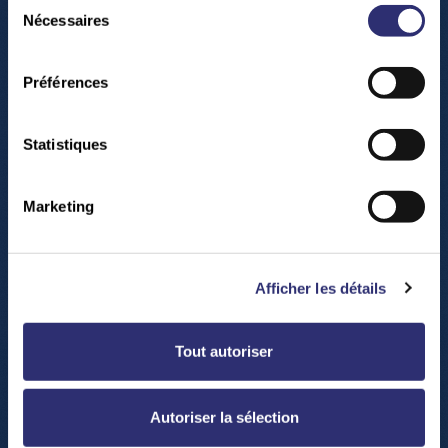
Sélection
Nécessaires
du
consentement
NEUE WORKSHOPS / FÜR DIE SEKUNDARSTUFE:
Préférences
DISCOVER U – EINE BRÜCKE ZUR
INGENIEURWISSENSCHAFT:
Das Luxembourg
Statistiques
Science Center hat das Vergnügen, Sie in
Partnerschaft mit der Handelskammer
Marketing
Luxemburg (Chambre de Commerce) dazu
einzuladen, Ihre Klassen für seinen brandneuen
Workshop anzumelden. Dieser fast dreistündige,
Afficher les détails
praxisorientierte Workshop stellt die
Schülerinnen und Schüler in den Mittelpunkt
einer Design-Herausforderung. Mit einem
Tout autoriser
begrenzten Budget und einfachen Materialien
(Holzstäbchen, Schnur, Papier) muss jedes Team
Autoriser la sélection
ein eigenes Brückenmodell entwerfen, bauen
und testen.