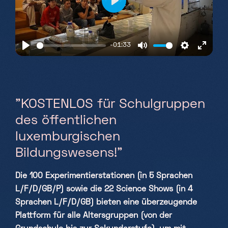
Play
-01:33
Play
Mute
Settings
Enter
fullsc
"KOSTENLOS für Schulgruppen
des öffentlichen
luxemburgischen
Bildungswesens!"
Die 100 Experimentierstationen (in 5 Sprachen
L/F/D/GB/P) sowie die 22 Science Shows (in 4
Sprachen L/F/D/GB) bieten eine überzeugende
Plattform für alle Altersgruppen (von der