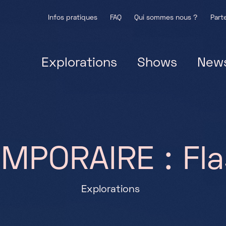
Infos pratiques
FAQ
Qui sommes nous ?
Part
Explorations
Shows
New
E
M
P
O
R
A
I
R
E
:
F
l
a
Explorations