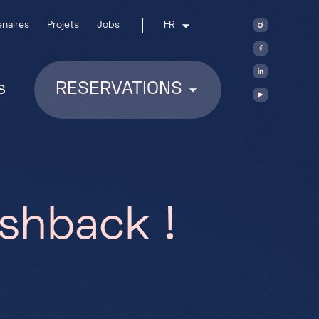
enaires
Projets
Jobs
FR
s
RESERVATIONS
s
h
b
a
c
k
!