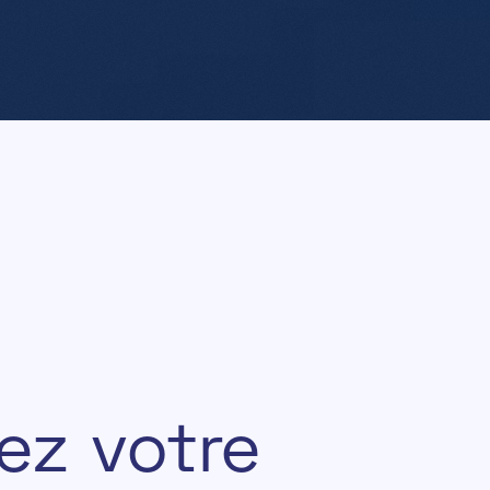
e
z
v
o
t
r
e