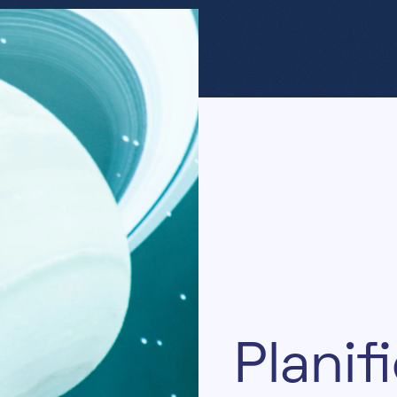
P
l
a
n
i
f