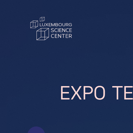
Aller au contenu principal
E
X
P
O
T