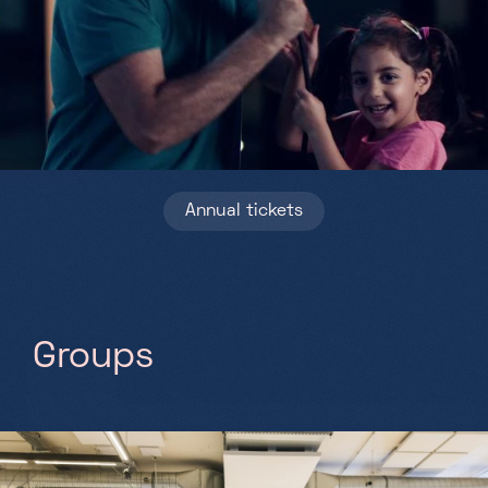
Saturday, Sunday & holidays
10h-18h
Annual tickets
G
r
o
u
p
s