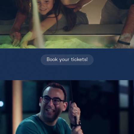
Partners
Projects
Jobs
EN
Book your tickets!
+352 28 83 99 1
reception@science-center.lu
1, rue John Ernest Dolibois
Go !
4573 Differdange
Luxembourg
Monday - Friday
9h-17h