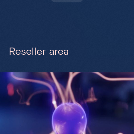
R
e
s
e
l
l
e
r
a
r
e
a