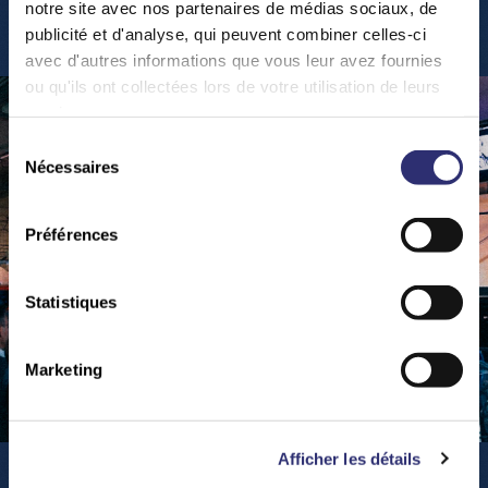
Y
o
u
r
E
v
e
n
t
s
notre site avec nos partenaires de médias sociaux, de
publicité et d'analyse, qui peuvent combiner celles-ci
avec d'autres informations que vous leur avez fournies
ou qu'ils ont collectées lors de votre utilisation de leurs
services.
Sélection
Nécessaires
du
consentement
Préférences
Statistiques
Marketing
Afficher les détails
Teambuilding & Business Events