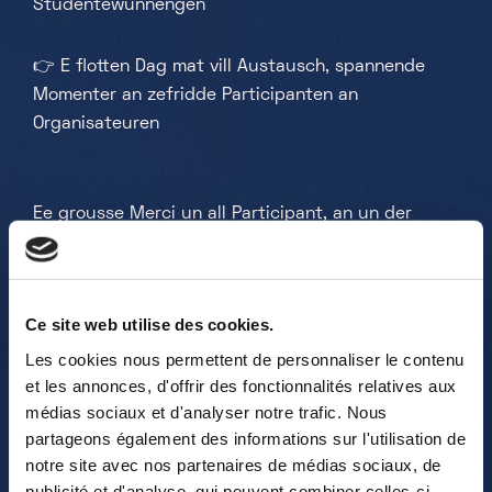
Studentewunnengen
👉
E flotten Dag mat vill Austausch, spannende
Momenter an zefridde Participanten an
Organisateuren
Ee grousse Merci un all Participant, an un der
Ekipp vum OAI fir déi flott Zesummenaarbecht !
🤝
Ce site web utilise des cookies.
Les cookies nous permettent de personnaliser le contenu
et les annonces, d'offrir des fonctionnalités relatives aux
médias sociaux et d'analyser notre trafic. Nous
partageons également des informations sur l'utilisation de
notre site avec nos partenaires de médias sociaux, de
publicité et d'analyse, qui peuvent combiner celles-ci