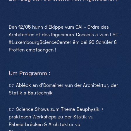
Samstag, Sonntag & Feiertage
10h-18h
Den 12/05 hunn d’Ekippe vum
OAI - Ordre des
Architectes et des Ingénieurs-Conseils
a vum LSC -
#LuxembourgScienceCenter ëm déi 90 Schüler &
Proffen empfaangen !
Um Programm :
👉
Abléck an d'Domainer vun der Architektur, der
Statik a Bautechnik
👉
Science Shows zum Thema Bauphysik +
praktesch Workshops zu der Statik vu
Pabeierbrécken & Architektur vu