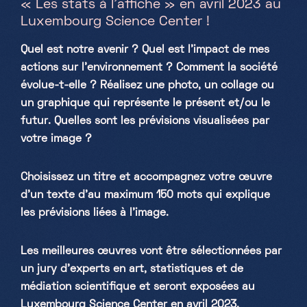
« Les stats à l’affiche » en avril 2023 au
Luxembourg Science Center !
Samstag, Sonntag & Feiertage
10h-18h
Quel est notre avenir ? Quel est l’impact de mes
actions sur l’environnement ? Comment la société
évolue-t-elle ? Réalisez une photo, un collage ou
un graphique qui représente le présent et/ou le
futur. Quelles sont les prévisions visualisées par
votre image ?
Choisissez un titre et accompagnez votre œuvre
d’un texte d’au maximum 150 mots qui explique
les prévisions liées à l’image.
Les meilleures œuvres vont être sélectionnées par
un jury d’experts en art, statistiques et de
médiation scientifique et seront exposées au
Luxembourg Science Center en avril 2023.