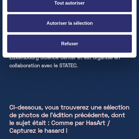
Tout autoriser
center.lu
Pour plus d'informations contactez nous à
Autoriser la sélection
la même adresse
A noter que ce concours a été lancé lors de la
Refuser
Journée de la Statistique 2022, le 22 octobre au
Luxembourg Science Center et est organisé en
collaboration avec le STATEC.
Ci-dessous, vous trouverez une sélection
de photos de l’édition précédente, dont
le sujet était : Comme par HasArt /
Capturez le hasard !