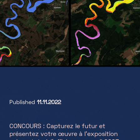
Partners
Projekte
Jobs
DE
+352 28 83 99 1
reception@science-center.lu
Published
11.11.2022
1, rue John Ernest Dolibois
Go !
4573 Differdange
Luxembourg
CONCOURS : Capturez le futur et
Montag - Freitag
présentez votre œuvre à l’exposition
9h-17h