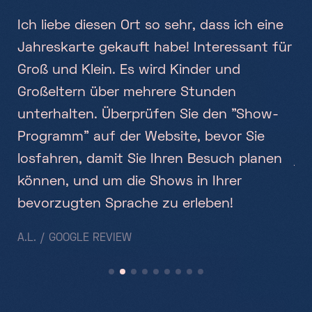
Ich liebe diesen Ort so sehr, dass ich eine
Ab
Jahreskarte gekauft habe! Interessant für
wa
Groß und Klein. Es wird Kinder und
wa
Großeltern über mehrere Stunden
Ic
rt.
unterhalten. Überprüfen Sie den "Show-
un
Programm" auf der Website, bevor Sie
Ze
losfahren, damit Sie Ihren Besuch planen
je
können, und um die Shows in Ihrer
C.B
bevorzugten Sprache zu erleben!
A.L. / GOOGLE REVIEW