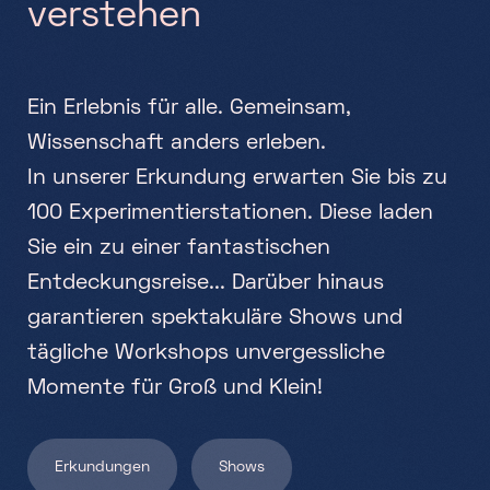
v
e
r
s
t
e
h
e
n
Samstag, Sonntag & Feiertage
10h-18h
E
i
n
E
r
l
e
b
n
i
s
f
ü
r
a
l
l
e
.
G
e
m
e
i
n
s
a
m
,
W
i
s
s
e
n
s
c
h
a
f
t
a
n
d
e
r
s
e
r
l
e
b
e
n
.
I
n
u
n
s
e
r
e
r
E
r
k
u
n
d
u
n
g
e
r
w
a
r
t
e
n
S
i
e
b
i
s
z
u
1
0
0
E
x
p
e
r
i
m
e
n
t
i
e
r
s
t
a
t
i
o
n
e
n
.
D
i
e
s
e
l
a
d
e
n
S
i
e
e
i
n
z
u
e
i
n
e
r
f
a
n
t
a
s
t
i
s
c
h
e
n
E
n
t
d
e
c
k
u
n
g
s
r
e
i
s
e
.
.
.
D
a
r
ü
b
e
r
h
i
n
a
u
s
g
a
r
a
n
t
i
e
r
e
n
s
p
e
k
t
a
k
u
l
ä
r
e
S
h
o
w
s
u
n
d
t
ä
g
l
i
c
h
e
W
o
r
k
s
h
o
p
s
u
n
v
e
r
g
e
s
s
l
i
c
h
e
M
o
m
e
n
t
e
f
ü
r
G
r
o
ß
u
n
d
K
l
e
i
n
!
Erkundungen
Shows