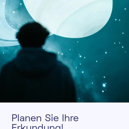
P
l
a
n
e
n
S
i
e
I
h
r
e
E
r
k
u
n
d
u
n
g
!