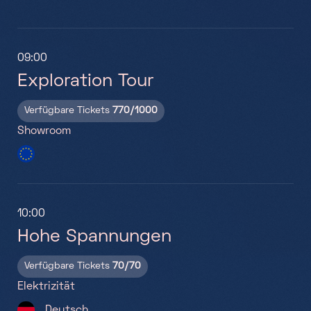
09:00
10:
Exploration Tour
Ex
Verfügbare Tickets
770/1000
Ve
Showroom
Sh
10:00
11:
Hohe Spannungen
A
(B
Verfügbare Tickets
70/70
Elektrizität
Ve
Deutsch