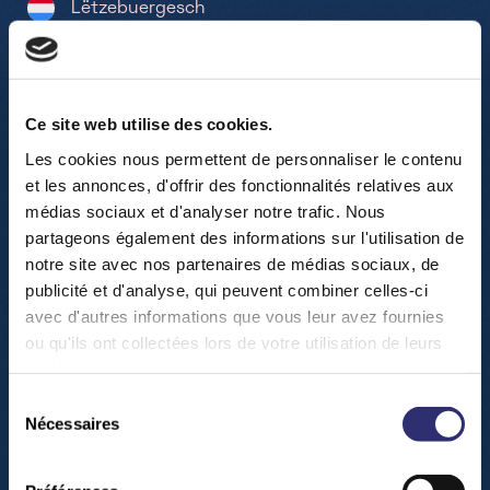
Lëtzebuergesch
15:
De
15:00
Ce site web utilise des cookies.
Ve
Vun der Luucht bis zum Reebou
Pla
Les cookies nous permettent de personnaliser le contenu
et les annonces, d'offrir des fonctionnalités relatives aux
Verfügbare Tickets
17/44
médias sociaux et d'analyser notre trafic. Nous
Optik
partageons également des informations sur l'utilisation de
Lëtzebuergesch
notre site avec nos partenaires de médias sociaux, de
16:
publicité et d'analyse, qui peuvent combiner celles-ci
avec d'autres informations que vous leur avez fournies
Vi
ou qu'ils ont collectées lors de votre utilisation de leurs
15:15
services.
Ve
De la Terre à l'Univers (Film)
Sélection
Ac
Nécessaires
du
Verfügbare Tickets
21/21
consentement
Planetarium