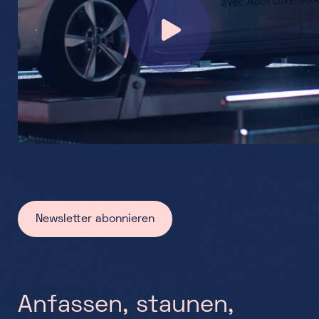
Partners
Projekte
Jobs
DE
+352 28 83 99 1
reception@science-center.lu
Newsletter abonnieren
1, rue John Ernest Dolibois
Go !
4573 Differdange
Luxembourg
Montag - Freitag
A
n
f
a
s
s
e
n
,
s
t
a
u
n
e
n
,
9h-17h