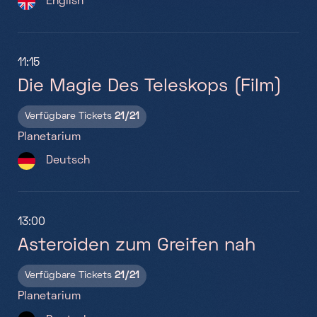
English
Ve
Ma
11:15
Die Magie Des Teleskops (Film)
Verfügbare Tickets
21/21
12:
Planetarium
T
Deutsch
(F
Ve
13:00
Pla
Asteroiden zum Greifen nah
Verfügbare Tickets
21/21
Planetarium
14: