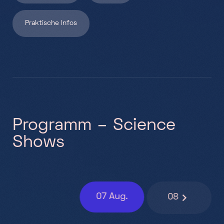
Praktische Infos
P
r
o
g
r
a
m
m
–
S
c
i
e
n
c
e
S
h
o
w
s
07
Aug.
08