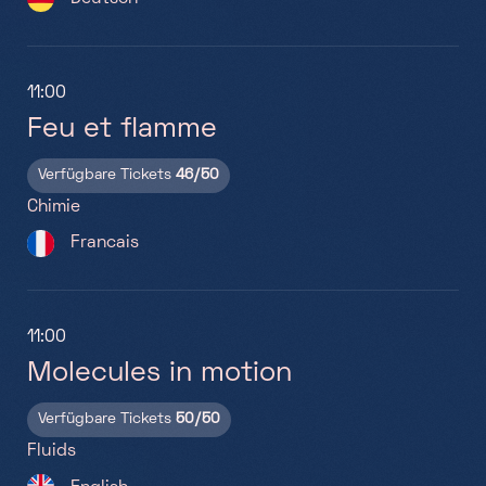
Pla
11:00
Feu et flamme
12:
Fr
Verfügbare Tickets
46/50
Chimie
Gr
Francais
Ve
Me
11:00
Molecules in motion
Verfügbare Tickets
50/50
12:
Fluids
N